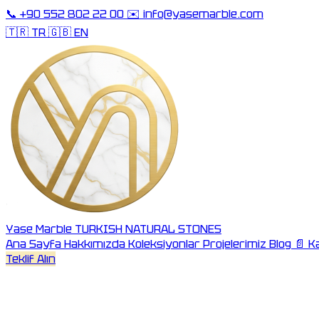
📞
+90 552 802 22 00
✉️
info@yasemarble.com
🇹🇷 TR
🇬🇧 EN
Yase Marble
TURKISH NATURAL STONES
Ana Sayfa
Hakkımızda
Koleksiyonlar
Projelerimiz
Blog
📄 K
Teklif Alın